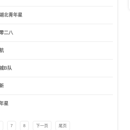
vs湖北青年星
二零二八
蓝航
蓉城B队
亚新
青年星
7
8
下一页
尾页