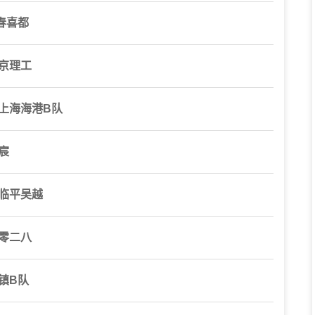
长春喜都
北京理工
vs上海海港B队
恒宸
杭州临平吴越
二零二八
三镇B队