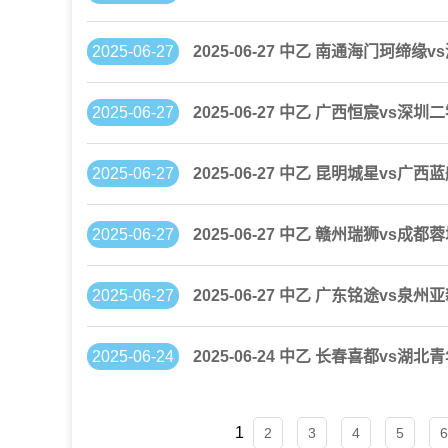
2025-06-27
2025-06-27 中乙 南通海门珂缔缘
2025-06-27
2025-06-27 中乙 广西恒宸vs深圳
2025-06-27
2025-06-27 中乙 昆明城星vs广西
2025-06-27
2025-06-27 中乙 赣州瑞狮vs成都
2025-06-27
2025-06-27 中乙 广东铭途vs泉州
2025-06-24
2025-06-24 中乙 长春喜都vs湖北
1
2
3
4
5
6