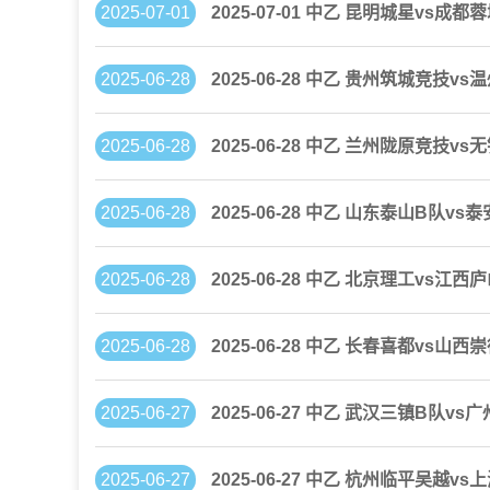
2025-07-01
2025-07-01 中乙 昆明城星vs成都
2025-06-28
2025-06-28 中乙 贵州筑城竞技vs
2025-06-28
2025-06-28 中乙 兰州陇原竞技vs
2025-06-28
2025-06-28 中乙 山东泰山B队vs
2025-06-28
2025-06-28 中乙 北京理工vs江西
2025-06-28
2025-06-28 中乙 长春喜都vs山西
2025-06-27
2025-06-27 中乙 武汉三镇B队vs
2025-06-27
2025-06-27 中乙 杭州临平吴越v