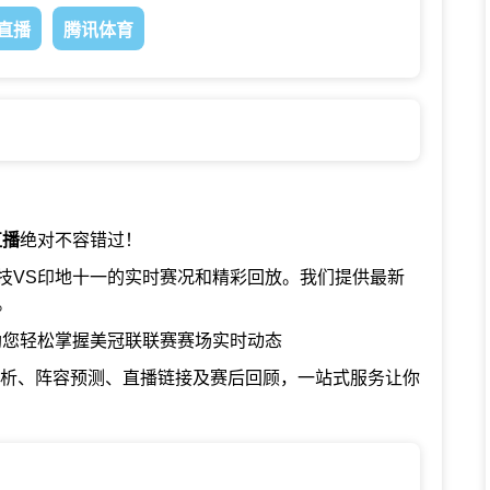
直播
腾讯体育
直播
绝对不容错过！
技VS印地十一的实时赛况和精彩回放。我们提供最新
。
助您轻松掌握美冠联联赛赛场实时动态
分析、阵容预测、直播链接及赛后回顾，一站式服务让你