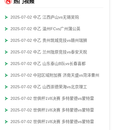
热门视频
2025-07-02 中乙 江西庐山vs无锡吴钩
2025-07-02 中乙 温州FCvs广州蒲公英
2025-07-02 中乙 贵州筑城竞技vs赣州瑞狮
2025-07-02 中乙 兰州陇原竞技vs泰安天贶
2025-07-02 中乙 山东泰山B队vs长春喜都
2025-07-02 中冠区域附加赛 济南天盛vs菏泽曹州
2025-07-02 中乙 山西崇德荣海vs北京理工
2025-07-02 世俱杯1\/8决赛 多特蒙德vs蒙特雷
2025-07-02 世俱杯1\/8决赛 多特蒙德vs蒙特雷
2025-07-02 世俱杯1\/8决赛 多特蒙德vs蒙特雷