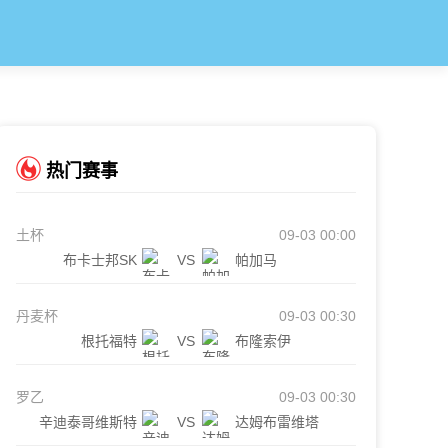
热门赛事
土杯
09-03 00:00
布卡士邦SK
VS
帕加马
丹麦杯
09-03 00:30
根托福特
VS
布隆索伊
罗乙
09-03 00:30
辛迪泰哥维斯特
VS
达姆布雷维塔