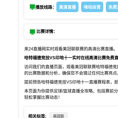
播放线路：
高清直播
咪咕体育
免费
比赛详情：
来24直播网实时观看美冠联联赛的高清比赛直播。
哈特福德竞技VS印地十一实时在线高清比赛免费
访问我们的直播页面，观看美冠联联赛哈特福德竞
的比赛数据和分析，确保您不会错过任何比赛亮点
提前预告哈特福德竞技VS印地十一直播赛程表，
本页面为你提供足球/篮球直播全攻略，包括赛前
轻松掌握比赛动态！
相关标签:
美冠联