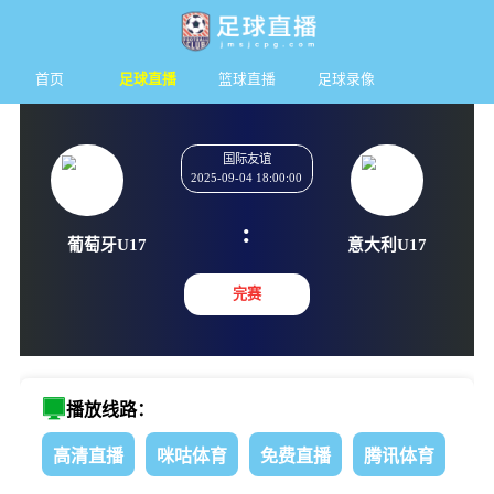
首页
足球直播
篮球直播
足球录像
国际友谊
2025-09-04 18:00:00
:
葡萄牙U17
意大利U
完赛
播放线路：
高清直播
咪咕体育
免费直播
腾讯体育